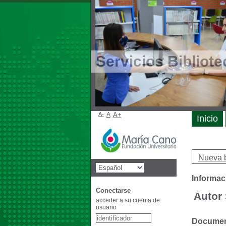
Servicios Bibliote
A-
A
A+
Inicio
Nueva 
Informac
Conectarse
Autor 
acceder a su cuenta de
usuario
Document