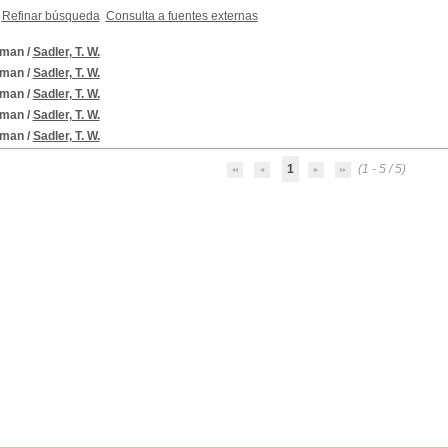
Refinar búsqueda
Consulta a fuentes externas
gman
/
Sadler, T. W.
gman
/
Sadler, T. W.
gman
/
Sadler, T. W.
gman
/
Sadler, T. W.
gman
/
Sadler, T. W.
1
(1 - 5 / 5)