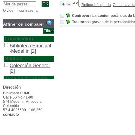
Refinar búsqueda
Consulta a fu
Olvidé mi contraseña
Controversias contemporáneas de las
Trastornos graves de la personalida
Affiner ou comparer
Localisation
Biblioteca Principal
-Medellín
[2]
Section
Colección General
[2]
Type de document
texto impreso
[2]
Dirección
Biblioteca FUMC
Calle 56 No.41-90
574 Medellín, Antioquia
Colombia
57 4 4025500 - 108,259
contacto