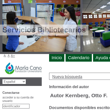
Servicios Bibliotecarios
A-
A
A+
Inicio
Calendario
Ayuda 
Nueva búsqueda
Información del autor
Conectarse
Autor Kernberg, Otto F.
acceder a su cuenta de
usuario
Documentos disponibles escritos