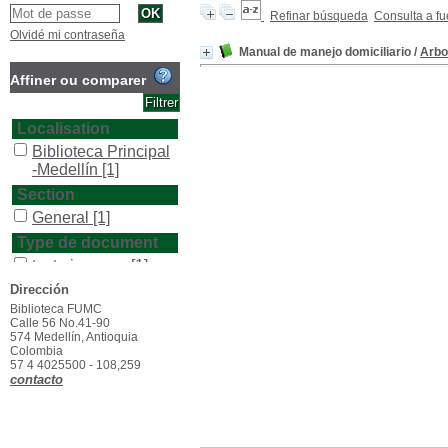
Refinar búsqueda
Consulta a fu
Olvidé mi contraseña
Manual de manejo domiciliario
/
Arbo
Affiner ou comparer
Localisation
Biblioteca Principal
-Medellín
[1]
Section
General
[1]
Type de document
texto impreso
[1]
Dirección
Biblioteca FUMC
Calle 56 No.41-90
574 Medellín, Antioquia
Colombia
57 4 4025500 - 108,259
contacto