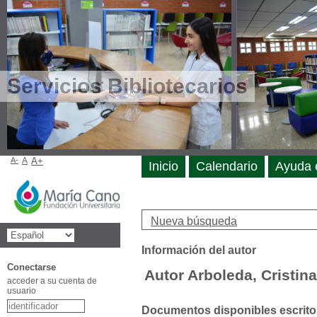
Servicios Bibliotecarios
A-
A
A+
Inicio
Calendario
Ayuda 
Nueva búsqueda
Información del autor
Conectarse
Autor Arboleda, Cristina
acceder a su cuenta de
usuario
Documentos disponibles escritos