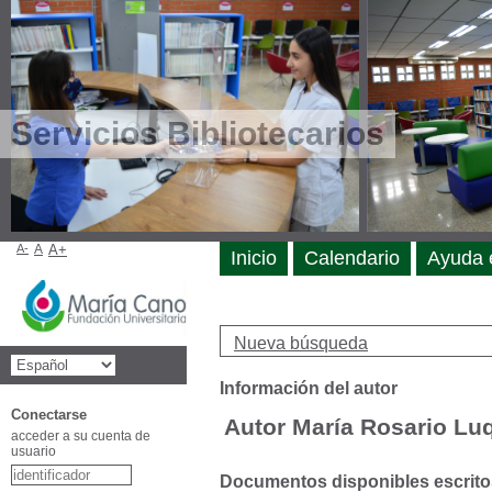
Servicios Bibliotecarios
A-
A
A+
Inicio
Calendario
Ayuda 
Nueva búsqueda
Información del autor
Conectarse
Autor María Rosario Lu
acceder a su cuenta de
usuario
Documentos disponibles escritos