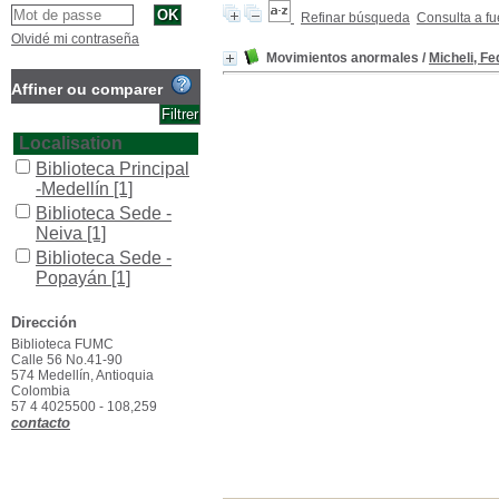
Refinar búsqueda
Consulta a fu
Olvidé mi contraseña
Movimientos anormales
/
Micheli, Fe
Affiner ou comparer
Localisation
Biblioteca Principal
-Medellín
[1]
Biblioteca Sede -
Neiva
[1]
Biblioteca Sede -
Popayán
[1]
Section
Dirección
Colección General
Biblioteca FUMC
[1]
Calle 56 No.41-90
574 Medellín, Antioquia
Type de document
Colombia
texto impreso
[1]
57 4 4025500 - 108,259
contacto