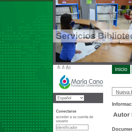
Servicios Bibliote
A-
A
A+
Inicio
Nueva 
Informac
Conectarse
Autor
acceder a su cuenta de
usuario
Document