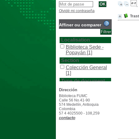
Olvidé mi contraseña
Trast
Affiner ou comparer
Localisation
Biblioteca Sede -
Popayán
[1]
Section
Colección General
[1]
Type de document
texto impreso
[1]
Dirección
Biblioteca FUMC
Calle 56 No.41-90
574 Medellín, Antioquia
Colombia
57 4 4025500 - 108,259
contacto