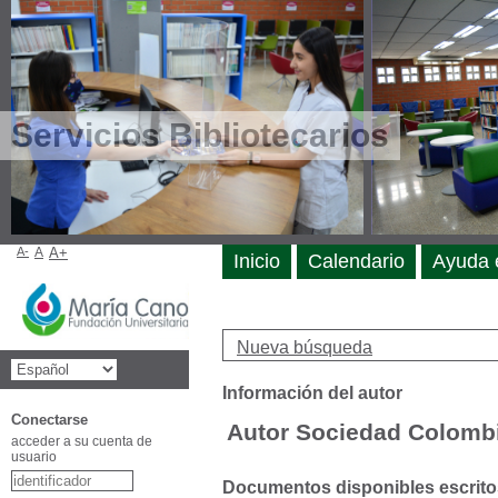
Servicios Bibliotecarios
A-
A
A+
Inicio
Calendario
Ayuda 
Nueva búsqueda
Información del autor
Conectarse
Autor Sociedad Colomb
acceder a su cuenta de
usuario
Documentos disponibles escritos