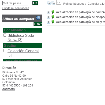
Refinar búsqueda
Consulta a fu
Olvidé mi contraseña
Actualización en patología de hombr
Actualización en patología de ortopedi
Affiner ou comparer
Actualización en patología de pie y to
Localisation
Biblioteca Sede -
Neiva
[3]
Section
Colección General
[3]
Type de document
texto impreso
[3]
Dirección
Biblioteca FUMC
Calle 56 No.41-90
574 Medellín, Antioquia
Colombia
57 4 4025500 - 108,259
contacto