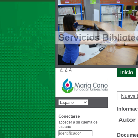
Servicios Bibliote
A-
A
A+
Inicio
Nueva 
Informac
Conectarse
Autor
acceder a su cuenta de
usuario
Document