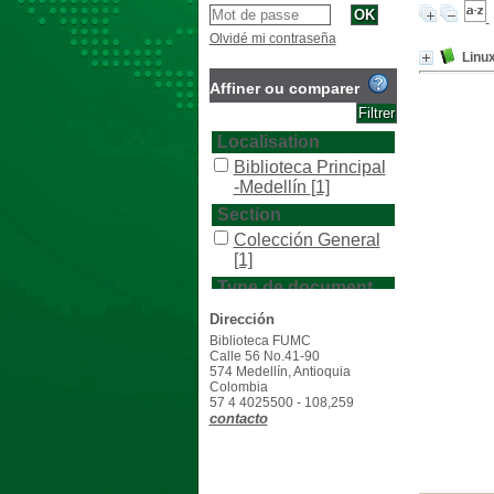
Olvidé mi contraseña
Linu
Affiner ou comparer
Localisation
Biblioteca Principal
-Medellín
[1]
Section
Colección General
[1]
Type de document
texto impreso
[1]
Dirección
Biblioteca FUMC
Calle 56 No.41-90
574 Medellín, Antioquia
Colombia
57 4 4025500 - 108,259
contacto