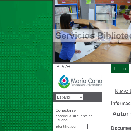
Servicios Bibliote
A-
A
A+
Inicio
Nueva 
Informac
Conectarse
Autor 
acceder a su cuenta de
usuario
Document