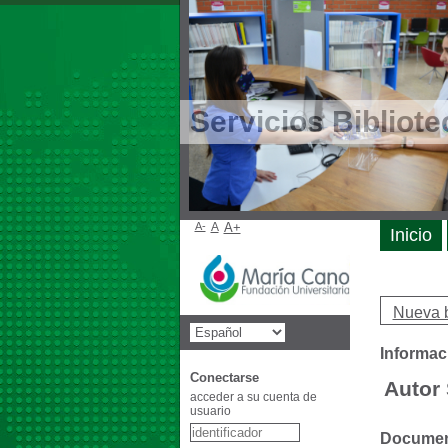
Servicios Bibliote
A-
A
A+
Inicio
Nueva 
Informac
Conectarse
Autor 
acceder a su cuenta de
usuario
Document