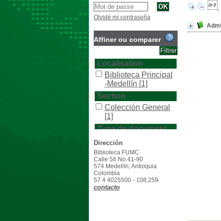
Olvidé mi contraseña
Admin
Affiner ou comparer
Localisation
Biblioteca Principal
-Medellín
[1]
Section
Colección General
[1]
Type de document
texto impreso
[1]
Dirección
Biblioteca FUMC
Calle 56 No.41-90
574 Medellín, Antioquia
Colombia
57 4 4025500 - 108,259
contacto