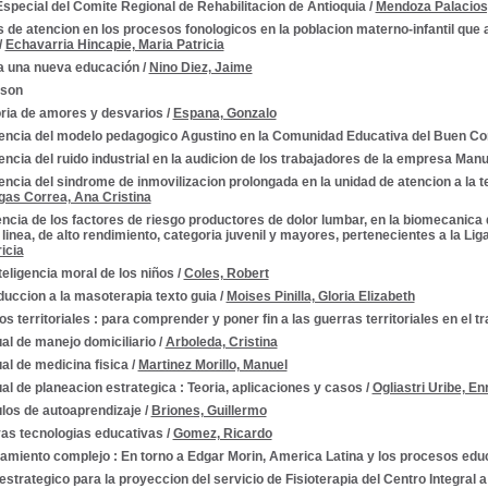
special del Comite Regional de Rehabilitacion de Antioquia
/
Mendoza Palacios,
 de atencion en los procesos fonologicos en la poblacion materno-infantil que a
/
Echavarria Hincapie, Maria Patricia
a una nueva educación
/
Nino Diez, Jaime
ison
oria de amores y desvarios
/
Espana, Gonzalo
dencia del modelo pedagogico Agustino en la Comunidad Educativa del Buen Co
encia del ruido industrial en la audicion de los trabajadores de la empresa Ma
encia del sindrome de inmovilizacion prolongada en la unidad de atencion a la 
gas Correa, Ana Cristina
encia de los factores de riesgo productores de dolor lumbar, en la biomecanica
linea, de alto rendimiento, categoria juvenil y mayores, pertenecientes a la Li
icia
teligencia moral de los niños
/
Coles, Robert
duccion a la masoterapia texto guia
/
Moises Pinilla, Gloria Elizabeth
s territoriales : para comprender y poner fin a las guerras territoriales en el t
al de manejo domiciliario
/
Arboleda, Cristina
l de medicina fisica
/
Martinez Morillo, Manuel
l de planeacion estrategica : Teoria, aplicaciones y casos
/
Ogliastri Uribe, En
los de autoaprendizaje
/
Briones, Guillermo
as tecnologias educativas
/
Gomez, Ricardo
amiento complejo : En torno a Edgar Morin, America Latina y los procesos edu
estrategico para la proyeccion del servicio de Fisioterapia del Centro Integral