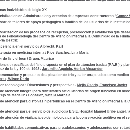
as inolvidables del siglo XX
cializacion en Administracion y creacion de empresas constructoras
/
Gomez S
dar de talleres de apoyo pedagogico a familias de los usuarios de la institu
darizacion de los procesos de recepcion, preseleccion y evaluacion que desar
s de Fonoaudiologia del Centro de Atencion Integral a la Comunidad de la Fund
ria Beatriz
celencia en el servicio
/
Albrecht, Karl
terapia en medicina interna
/
Rios Sanchez, Lina Maria
or de lis y el leon
/
Druon, Maurice
ones especificas del fisioterapeuta en el plan de atencion basica (P.A.B.) y pla
 luz de la ley 100 de 1993
/
Jaramillo Agudelo, Adrian Alexander
mentacion y propuesta de aplicacion de frio y calor terapeutico como medico f
orez, Wilson Dario
ion tecnologica : Dimensiones y perspectivas
/
Mejia Osorio, Francisco Javier
de atencion integral para dificultades articulatorias de origen funcional en nino
cejo de Medellin
/
Gonzalez, Natalia Marcela
de atencion para disfonias hipertonicas en el Centro de Atencion Integral a la
de atencion para el servicio de audiologia E.S.E. Hospital Manuel Uribe angel
/
a
de atención de vigilancia epidemiologica para la conservación auditiva en el s
 de habilidades comunicativas para preadolescentes y adolescentes con retard