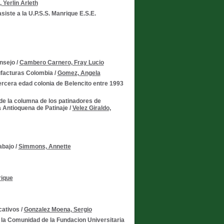
 Yerlin Arleth
siste a la U.P.S.S. Manrique E.S.E.
nsejo
/
Cambero Carnero, Fray Lucio
nufacturas Colombia
/
Gomez, Angela
tercera edad colonia de Belencito entre 1993
 de la columna de los patinadores de
ga Antioquena de Patinaje
/
Velez Giraldo,
rabajo
/
Simmons, Annette
rique
cativos
/
Gonzalez Moena, Sergio
 a la Comunidad de la Fundacion Universitaria