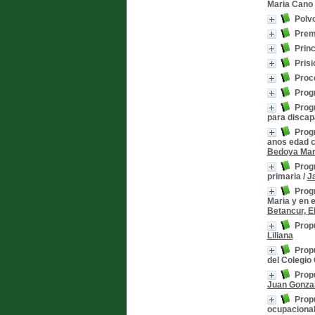
Maria Cano
Polvo
Premi
Princ
Pris
Proc
Progr
Prog
para discap
Progr
anos edad c
Bedoya Marq
Progr
primaria
/
Ja
Progr
Maria y en 
Betancur, El
Propu
Liliana
Propu
del Colegio
Propu
Juan Gonza
Propu
ocupacional 