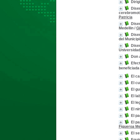
Dirig
texto impreso
[94]
Disen
cerebromotri
Patricia
Disen
Medellin
/
Gi
Disen
del Municip
Disen
Universidad
Don 
Efect
beneficiada 
El ca
El cu
El gu
El la
El le
El ni
El pa
El pa
Figueroa Me
El s
Equip