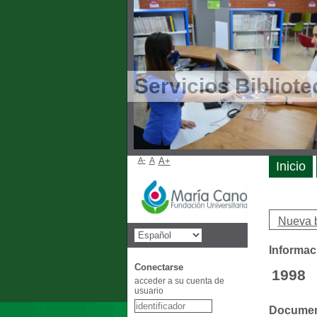
Servicios Bibliote
A-
A
A+
Inicio
Nueva 
Informaci
Conectarse
1998
acceder a su cuenta de
usuario
Document