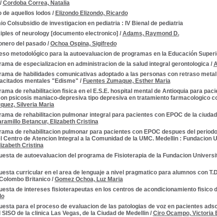
/
Cordoba Correa, Natalia
 de aquellos lodos
/
Elizondo Elizondo, Ricardo
o Colsubsidio de investigacion en pediatria : IV Bienal de pediatria
iples of neurology [documento electronico]
/
Adams, Raymond D.
ionero del pasado
/
Ochoa Ospina, Sigifredo
eso metodológico para la autoevaluacion de programas en la Educación Superi
ama de especializacion en administracion de la salud integral gerontologica
/
A
rama de habilidades comunicativas adoptado a las personas con retraso metal 
acitados mentales "Edisme"
/
Fuentes Zumaque, Esther Maria
ama de rehabilitacion fisica en el E.S.E. hospital mental de Antioquia para pac
on psicosis maniaco-depresiva tipo depresiva en tratamiento farmacologico co
uez, Silveria Maria
ama de rehabilitacion pulmonar integral para pacientes con EPOC de la ciudad
ramillo Betancur, Elizabeth Cristina
ama de rehabilitacion pulmonar para pacientes con EPOC despues del periodo in
el Centro de Atencion Integral a la Comunidad de la UMC. Medellin : Fundacion 
izabeth Cristina
esta de autoevaluacion del programa de Fisioterapia de la Fundacion Universi
esta curricular en el area de lenguaje a nivel pragmatico para alumnos con T.
 Colombo Britanico
/
Gomez Ochoa, Luz Maria
esta de intereses fisioterapeutas en los centros de acondicionamiento fisico d
lo
esta para el proceso de evaluacion de las patologias de voz en pacientes adscr
SISO de la clinica Las Vegas, de la Ciudad de Medellin
/
Ciro Ocampo, Victoria 