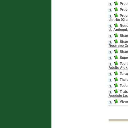
Propu
Proye
Proye
distrito 02 
Requ
de Antioquia
Sist
Siste
Restrepo Or
Siste
Super
Tecn
Adolfo Alex
Terap
The c
Todos
Traba
Agudelo Loa
Viven