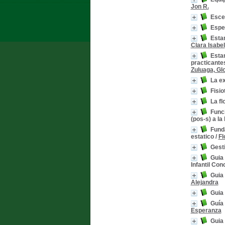
Jon R.
Escen
Espe
Estan
Clara Isabel
Estan
practicante
Zuluaga, Glo
La ex
Fisio
La fl
Funci
(pos-s) a la
Funda
estatico
/
Fl
Gest
Guia 
Infantil Con
Guia 
Alejandra
Guia 
Guía 
Esperanza
Guia