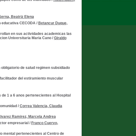
erna, Beatriz Elena
cion educativa CECODA
/
Betancur Duque,
rollan en sus actividades academicas las
acion Universitaria Maria Cano
/
Giraldo
n obligatorio de salud regimen subsidiado
acilitador del estiramiento muscular
s de 1 a 6 anos pertenecientes al Hospital
 Comunidad
/
Correa Valencia, Claudia
lvarez Ramirez, Marcela Andrea
ector empresarial
/
Franco Cuervo,
o mental pertenecientes al Centro de