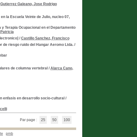
/
Gutierrez Galeano, Jose Rodrigo
en la Escuela Veinte de Julio, nucleo 07,
a y Terapia Ocupacional en el Departamento
 Patricia
lectronico]
/
Castillo Sanchez, Francisco
tor de riesgo ruido del Hangar Aeromo Ltda.
/
mbar
ulares de columna vertebral
/
Alarca Cano,
 enfasis en desarrollo socio-cultural
/
elli
Par page :
25
50
100
le
pmb