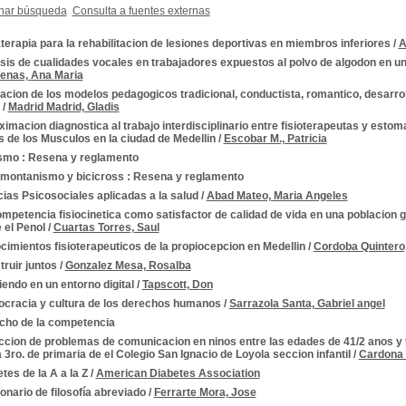
nar búsqueda
Consulta a fuentes externas
erapia para la rehabilitacion de lesiones deportivas en miembros inferiores
/
A
sis de cualidades vocales en trabajadores expuestos al polvo de algodon en un
enas, Ana Maria
acion de los modelos pedagogicos tradicional, conductista, romantico, desarroll
/
Madrid Madrid, Gladis
imacion diagnostica al trabajo interdisciplinario entre fisioterapeutas y esto
s de los Musculos en la ciudad de Medellin
/
Escobar M., Patricia
ismo : Resena y reglamento
omontanismo y bicicross : Resena y reglamento
ias Psicosociales aplicadas a la salud
/
Abad Mateo, Maria Angeles
mpetencia fisiocinetica como satisfactor de calidad de vida en una poblacion 
 el Penol
/
Cuartas Torres, Saul
imientos fisioterapeuticos de la propiocepcion en Medellin
/
Cordoba Quintero
ruir juntos
/
Gonzalez Mesa, Rosalba
endo en un entorno digital
/
Tapscott, Don
cracia y cultura de los derechos humanos
/
Sarrazola Santa, Gabriel angel
cho de la competencia
ccion de problemas de comunicacion en ninos entre las edades de 41/2 anos y 
a 3ro. de primaria de el Colegio San Ignacio de Loyola seccion infantil
/
Cardona 
tes de la A a la Z
/
American Diabetes Association
onario de filosofía abreviado
/
Ferrarte Mora, Jose