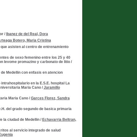
or
/
Ibanez de del Real, Dora
rteaga Botero, Maria Cristina
que asisten al centro de entrenamiento
ientes de sexo femenino entre los 25 y 40
n levome promazino y carbonato de litio
/
 de Medellin con enfasis en atencion
trahospitalario en la E.S.E. hospital La
Universitaria Maria Cano
/
Jaramillo
taria Maria Cano
/
Garces Florez, Sandra
D.H. del grado segundo de basica primaria
e la ciudad de Medellin
/
Echavarria Beltran,
itos al servicio integrado de salud
Eugenia