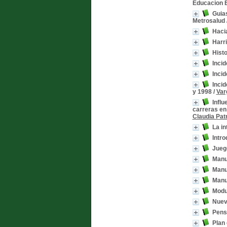
Educacion E
Guias
Metrosalud
Haci
Harr
Hist
Inci
Incid
Incid
y 1998
/
Var
Influ
carreras en 
Claudia Patr
La in
Intro
Juego
Manu
Manua
Manua
Modu
Nuev
Pens
Plan 