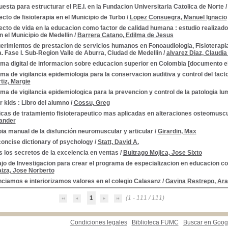
esta para estructurar el P.E.I. en la Fundacion Universitaria Catolica de Norte
cto de fisioterapia en el Municipio de Turbo
/
Lopez Consuegra, Manuel Ignacio
cto de vida en la educacion como factor de calidad humana : estudio realizado 
en el Municipio de Medellin
/
Barrera Catano, Edilma de Jesus
erimientos de prestacion de servicios humanos en Fonoaudiologia, Fisioterapi
. Fase I. Sub-Region Valle de Aburra, Ciudad de Medellin
/
alvarez Diaz, Claudia
ema digital de informacion sobre educacion superior en Colombia [documento e
ma de vigilancia epidemiologia para la conservacion auditiva y control del fac
tiz, Margie
ma de vigilancia epidemiologica para la prevencion y control de la patologia lu
 kids : Libro del alumno
/
Cossu, Greg
icas de tratamiento fisioterapeutico mas aplicadas en alteraciones osteomusc
ander
ia manual de la disfunción neuromuscular y articular
/
Girardin, Max
oncise dictionary of psychology
/
Statt, David A.
 los secretos de la excelencia en ventas
/
Buitrago Mojica, Jose Sixto
jo de Investigacion para crear el programa de especializacion en educacion con
iza, Jose Norberto
ciamos e interiorizamos valores en el colegio Calasanz
/
Gavina Restrepo, Arac
1
(1 - 111 / 111)
Condiciones legales
Biblioteca FUMC
Buscar en Goog