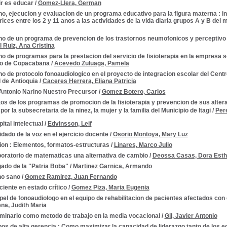
ir es educar
/
Gomez-Llera, German
o, ejecucion y evaluacion de un programa educativo para la figura materna : in
ces entre los 2 y 11 anos a las actividades de la vida diaria grupos A y B del 
o de un programa de prevencion de los trastornos neumofonicos y perceptivo a
l Ruiz, Ana Cristina
o de programas para la prestacion del servicio de fisioterapia en la empresa s
io de Copacabana
/
Acevedo Zuluaga, Pamela
o de protocolo fonoaudiologico en el proyecto de integracion escolar del Cent
 de Antioquia
/
Caceres Herrera, Eliana Patricia
Antonio Narino Nuestro Precursor
/
Gomez Botero, Carlos
os de los programas de promocion de la fisioterapia y prevencion de sus altera
por la subsecretaria de la ninez, la mujer y la familia del Municipio de Itagi
/
Pere
pital intelectual
/
Edvinsson, Leif
idado de la voz en el ejercicio docente
/
Osorio Montoya, Mary Luz
ion : Elementos, formatos-estructuras
/
Linares, Marco Julio
boratorio de matematicas una alternativa de cambio
/
Deossa Casas, Dora Esth
gado de la "Patria Boba"
/
Martinez Garnica, Armando
no sano
/
Gomez Ramirez, Juan Fernando
ciente en estado crítico
/
Gomez Piza, Maria Eugenia
pel de fonoaudiologo en el equipo de rehabilitacion de pacientes afectados c
na, Judith Maria
eminario como metodo de trabajo en la media vocacional
/
Gil, Javier Antonio
os de alta gerencia : Como maximizar la capacidad de liderazgo tanto de los e