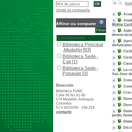
Refi
Olvidé mi contraseña
Acuat
Anali
Affiner ou comparer
Molina Card
Aplic
democracia
Localisation
Aprox
Biblioteca Principal
disfuncione
-Medellín
[93]
Cicl
Biblioteca Sede -
Cicl
Cali
[1]
Cienc
Biblioteca Sede -
La co
Popayán
[3]
San Jose de
Conoc
Section
Dirección
Const
Colección General
Biblioteca FUMC
[15]
Creci
Calle 56 No.41-90
Demo
General
[75]
574 Medellín, Antioquia
Colombia
Dere
Literatura
[1]
57 4 4025500 - 108,259
Dete
contacto
Reserva
[1]
jardin, hast
Trabajos de Grado
Diabe
[2]
Dicci
Type de document