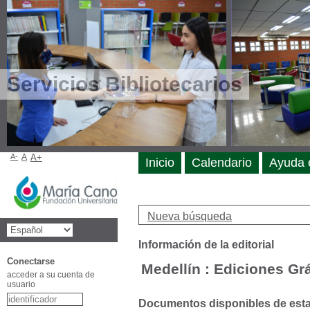
Servicios Bibliotecarios
A-
A
A+
Inicio
Calendario
Ayuda 
Nueva búsqueda
Información de la editorial
Conectarse
Medellín : Ediciones Gr
acceder a su cuenta de
usuario
Documentos disponibles de esta e