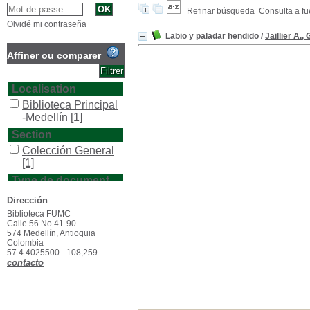
Refinar búsqueda
Consulta a fu
Olvidé mi contraseña
Labio y paladar hendido
/
Jaillier A.,
Affiner ou comparer
Localisation
Biblioteca Principal
-Medellín
[1]
Section
Colección General
[1]
Type de document
texto impreso
[1]
Dirección
Biblioteca FUMC
Calle 56 No.41-90
574 Medellín, Antioquia
Colombia
57 4 4025500 - 108,259
contacto