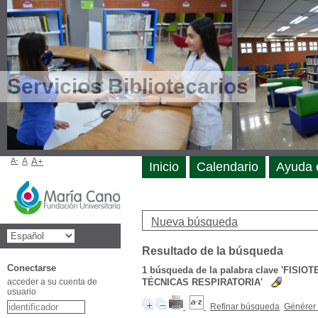
Servicios Bibliotecarios
A-
A
A+
Inicio
Calendario
Ayuda 
Nueva búsqueda
Resultado de la búsqueda
Conectarse
1
búsqueda de la palabra clave
'FISIO
acceder a su cuenta de
TÉCNICAS RESPIRATORIA'
usuario
Refinar búsqueda
Générer 