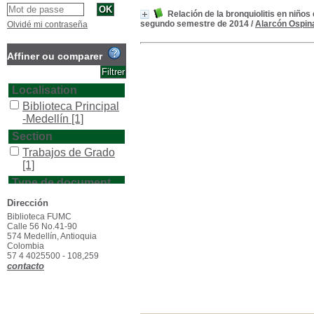
Relación de la bronquiolitis en niños
segundo semestre de 2014
/
Alarcón Ospina
Olvidé mi contraseña
Affiner ou comparer
Localisation
Biblioteca Principal
-Medellín
[1]
Section
Trabajos de Grado
[1]
Type de document
texto impreso
[1]
Dirección
Biblioteca FUMC
Calle 56 No.41-90
574 Medellín, Antioquia
Colombia
57 4 4025500 - 108,259
contacto