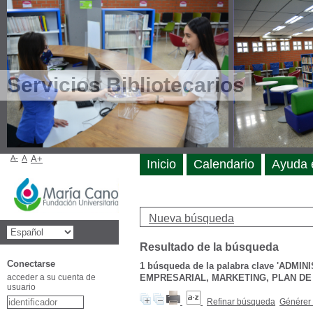
Servicios Bibliotecarios
A-
A
A+
Inicio
Calendario
Ayuda 
Nueva búsqueda
Resultado de la búsqueda
Conectarse
1
búsqueda de la palabra clave
'ADMIN
acceder a su cuenta de
EMPRESARIAL, MARKETING, PLAN DE
usuario
Refinar búsqueda
Générer 