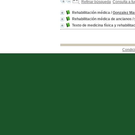
Refinar búsqueda
Consulta a fu
Rehabilitación médica
/
Gonzalez Mas
Rehabilitación médica de ancianos
/
Texto de medicina física y rehabilita
Condici