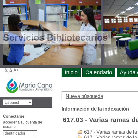
Servicios Bibliotecarios
A-
A
A+
Inicio
Calendario
Ayuda 
Nueva búsqueda
Información de la indexación
Conectarse
617.03 - Varias ramas de
acceder a su cuenta de
usuario
617 - Varias ramas de la
617 - Varias ramas de l