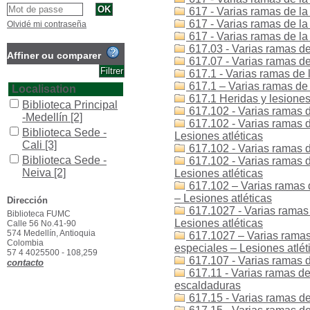
617 - Varias ramas de la 
617 - Varias ramas de la
Olvidé mi contraseña
617 - Varias ramas de l
617.03 - Varias ramas de
Affiner ou comparer
617.07 - Varias ramas de
617.1 - Varias ramas de 
617.1 – Varias ramas de 
Localisation
617.1 Heridas y lesiones 
Biblioteca Principal
617.102 - Varias ramas de
-Medellín
[2]
617.102 - Varias ramas d
Biblioteca Sede -
Lesiones atléticas
Cali
[3]
617.102 - Varias ramas d
Biblioteca Sede -
617.102 - Varias ramas d
Neiva
[2]
Lesiones atléticas
617.102 – Varias ramas d
Biblioteca Sede -
– Lesiones atléticas
Popayán
[1]
Dirección
617.1027 - Varias ramas 
Biblioteca FUMC
Section
Lesiones atléticas
Calle 56 No.41-90
Colección General
574 Medellín, Antioquia
617.1027 – Varias ramas 
Colombia
[3]
especiales – Lesiones atlét
57 4 4025500 - 108,259
617.107 - Varias ramas d
General
[1]
contacto
617.11 - Varias ramas de
Reserva
[1]
escaldaduras
Type de document
617.15 - Varias ramas de
texto impreso
[3]