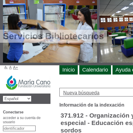
Servicios Bibliotecarios
A-
A
A+
Inicio
Calendario
Ayuda 
Nueva búsqueda
Información de la indexación
Conectarse
371.912 - Organización 
acceder a su cuenta de
especial - Educación es
usuario
sordos