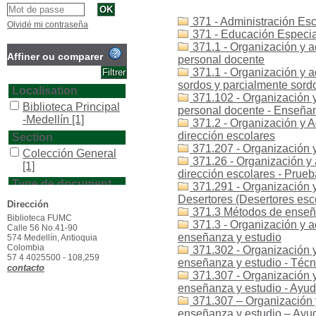
371 - Administración Esc
Olvidé mi contraseña
371 - Educación Especial
371.1 - Organización y a
Affiner ou comparer
personal docente
371.1 - Organización y a
sordos y parcialmente sord
Localisation
371.102 - Organización y
Biblioteca Principal
personal docente - Enseña
-Medellín
[1]
371.2 - Organización y A
dirección escolares
Section
371.207 - Organización y
Colección General
371.26 - Organización y 
[1]
dirección escolares - Prue
Type de document
371.291 - Organización y
Desertores (Desertores esc
texto impreso
[1]
Dirección
371.3 Métodos de enseñ
Biblioteca FUMC
371.3 - Organización y a
Calle 56 No.41-90
enseñanza y estudio
574 Medellín, Antioquia
Colombia
371.302 - Organización y
57 4 4025500 - 108,259
enseñanza y estudio - Técn
contacto
371.307 - Organización y
enseñanza y estudio - Ayud
371.307 – Organización 
enseñanza y estudio – Ayu