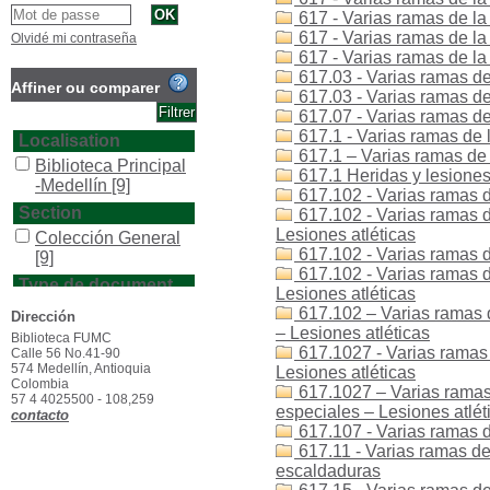
617 - Varias ramas de la 
617 - Varias ramas de la
Olvidé mi contraseña
617 - Varias ramas de l
617.03 - Varias ramas de
Affiner ou comparer
617.03 - Varias ramas de
617.07 - Varias ramas de
617.1 - Varias ramas de 
Localisation
617.1 – Varias ramas de 
Biblioteca Principal
617.1 Heridas y lesiones 
-Medellín
[9]
617.102 - Varias ramas de
Section
617.102 - Varias ramas d
Lesiones atléticas
Colección General
617.102 - Varias ramas d
[9]
617.102 - Varias ramas d
Type de document
Lesiones atléticas
texto impreso
[9]
617.102 – Varias ramas d
Dirección
– Lesiones atléticas
Biblioteca FUMC
617.1027 - Varias ramas 
Calle 56 No.41-90
574 Medellín, Antioquia
Lesiones atléticas
Colombia
617.1027 – Varias ramas 
57 4 4025500 - 108,259
especiales – Lesiones atlét
contacto
617.107 - Varias ramas d
617.11 - Varias ramas de
escaldaduras