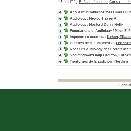
Refinar búsqueda
Consulta a fu
Acoustic immittance measures
/
Hun
Audiology
/
Newby, Hayes A.
Audiology
/
Hosford-Dunn, Holly
Foundations of Audiology
/
Miles E. 
Impedancia acústica
/
Kohen, Elizab
Práctica de la audiometría
/
Lehnhard
Roeser’s Audiology desk reference
Shouting won't help
/
Bouton, Kather
Trastornos de la audición
/
Northern, 
Condici