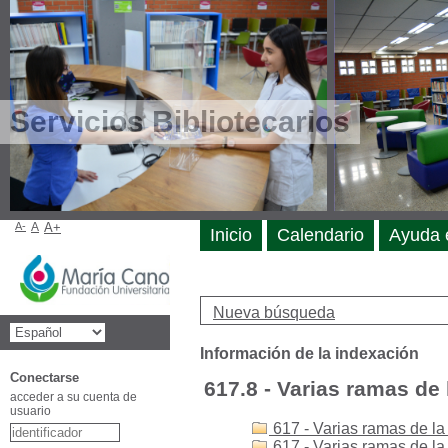
Servicios Bibliotecarios
A-
A
A+
Inicio
Calendario
Ayuda 
Nueva búsqueda
Información de la indexación
Conectarse
617.8 - Varias ramas de 
acceder a su cuenta de
usuario
617 - Varias ramas de la
617 - Varias ramas de l