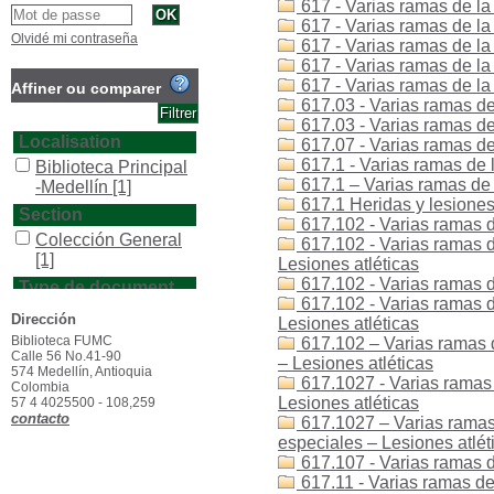
617 - Varias ramas de la
617 - Varias ramas de l
Olvidé mi contraseña
617 - Varias ramas de la 
617 - Varias ramas de la
617 - Varias ramas de l
Affiner ou comparer
617.03 - Varias ramas de
617.03 - Varias ramas de
Localisation
617.07 - Varias ramas de
617.1 - Varias ramas de 
Biblioteca Principal
617.1 – Varias ramas de 
-Medellín
[1]
617.1 Heridas y lesiones 
Section
617.102 - Varias ramas de
Colección General
617.102 - Varias ramas d
[1]
Lesiones atléticas
617.102 - Varias ramas d
Type de document
617.102 - Varias ramas d
texto impreso
[1]
Dirección
Lesiones atléticas
Biblioteca FUMC
617.102 – Varias ramas d
Calle 56 No.41-90
– Lesiones atléticas
574 Medellín, Antioquia
617.1027 - Varias ramas 
Colombia
Lesiones atléticas
57 4 4025500 - 108,259
contacto
617.1027 – Varias ramas 
especiales – Lesiones atlét
617.107 - Varias ramas d
617.11 - Varias ramas de