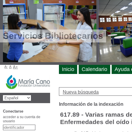
Servicios Bibliotecarios
A-
A
A+
Inicio
Calendario
Ayuda 
Nueva búsqueda
Información de la indexación
Conectarse
617.89 - Varias ramas de
acceder a su cuenta de
Enfermedades del oído i
usuario