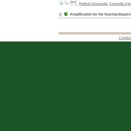
Refinar búsqueda
Consulta a fu
Amplification for the hearing-Impair
Condici