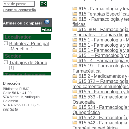
615 - Farmacología y ter
Olvidé mi contraseña
615 Terapias Específicas
615. - Farmacología y ter
Affiner ou comparer
físicas
615. 804 - Farmacología y
especiales - Terapias dirigi
Localisation
615.1 - Farmacología - 
Biblioteca Principal
615.1 - Farmacología y 
-Medellín
[1]
615.1 - Farmacología y t
615.1 – Farmacología y 
Section
615.14 - Farmacología y 
Trabajos de Grado
615.19 – Farmacología y
[1]
Farmacéutica
Type de document
615.2 - Medicamentos y 
615.372 – Farmacología 
texto impreso
[1]
Dirección
medicamentos inmunológico
Biblioteca FUMC
615.5 - Farmacología y t
Calle 56 No.41-90
615.533 - Farmacología y
574 Medellín, Antioquia
Colombia
Osteopatía
57 4 4025500 - 108,259
615.534 - Farmacología y
contacto
Quiropráctica
615.542 - Farmacología y 
615.542 - Farmacología y 
Terapéutica pediátrica