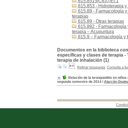
615.8515/C637/Ej.1
615.853 - Hidroterapia y
615.89 - Farmacología y t
terapias
615.89 - Otras terapias
615.892 - Farmacología y 
terapia – Acupuntura
615.9 – Farmacología y t
Documentos en la biblioteca con 
específicas y clases de terapia - 
terapia de inhalación (1)
Refinar búsqueda
Consulta a fu
Relación de la bronquiolitis en niños
segundo semestre de 2014
/
Alarcón Ospina
Condici