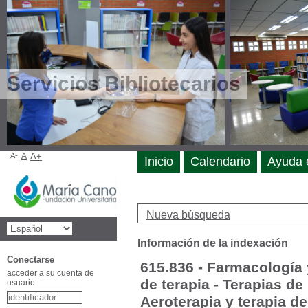
Servicios Bibliotecarios
A-
A
A+
Inicio
Calendario
Ayuda 
Nueva búsqueda
Información de la indexación
Conectarse
615.836 - Farmacología y
acceder a su cuenta de
de terapia - Terapias de 
usuario
Aeroterapia y terapia de