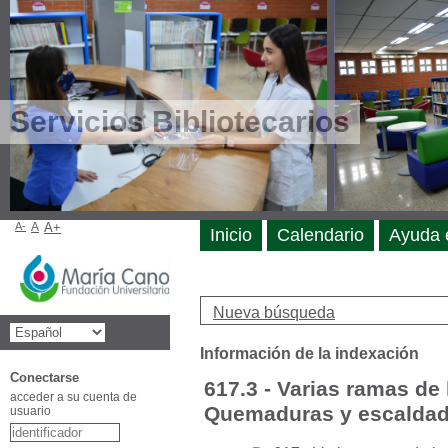
Servicios Bibliotecarios
A-
A
A+
Inicio
Calendario
Ayuda 
Nueva búsqueda
Información de la indexación
Conectarse
617.3 - Varias ramas de 
acceder a su cuenta de
Quemaduras y escalda
usuario