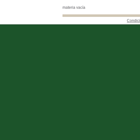
materia vacía
Condici