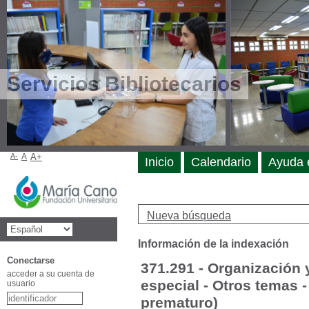
Servicios Bibliotecarios
A-
A
A+
Inicio
Calendario
Ayuda 
Nueva búsqueda
Información de la indexación
Conectarse
371.291 - Organización 
acceder a su cuenta de
especial - Otros temas 
usuario
prematuro)