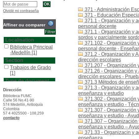
371 - Administración Esc
Olvidé mi contraseña
371 - Educación Especial
371.1 - Organización y a
Affiner ou comparer
personal docente
371.1 - Organización y a
sordos y parcialmente sord
Localisation
371.102 - Organización y
Biblioteca Principal
personal docente - Enseña
-Medellín
[1]
371.2 - Organización y A
dirección escolares
Section
371.207 - Organización y
Trabajos de Grado
371.26 - Organización y 
[1]
dirección escolares - Prue
Type de document
371.3 Métodos de enseñ
371.3 - Organización y a
texto impreso
[1]
Dirección
enseñanza y estudio
Biblioteca FUMC
371.302 - Organización y
Calle 56 No.41-90
enseñanza y estudio - Técn
574 Medellín, Antioquia
Colombia
371.307 - Organización y
57 4 4025500 - 108,259
enseñanza y estudio - Ayud
contacto
371.307 – Organización 
enseñanza y estudio – Ayu
371.33 - Organizacin y a
enseñanza