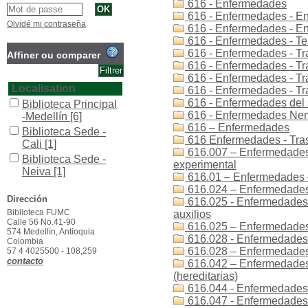
616 - Enfermedades
616 - Enfermedades - E
Olvidé mi contraseña
616 - Enfermedades - E
616 - Enfermedades - Ter
616 - Enfermedades - Tra
Affiner ou comparer
616 - Enfermedades - Tra
616 - Enfermedades - Tr
Localisation
616 - Enfermedades - Tr
616 - Enfermedades del 
Biblioteca Principal
616 - Enfermedades Nerv
-Medellín
[6]
616 – Enfermedades
Biblioteca Sede -
616 Enfermedades - Tras
Cali
[1]
616.007 – Enfermedades 
Biblioteca Sede -
experimental
Neiva
[1]
616.01 – Enfermedades 
Biblioteca Sede -
616.024 – Enfermedades 
Popayán
[2]
Dirección
616.025 - Enfermedades 
Biblioteca FUMC
auxilios
Section
Calle 56 No.41-90
616.025 – Enfermedades
Colección General
574 Medellín, Antioquia
616.028 - Enfermedades 
Colombia
[3]
616.028 – Enfermedades 
57 4 4025500 - 108,259
Trabajos de Grado
contacto
616.042 – Enfermedades
[3]
(hereditarias)
616.044 - Enfermedades
Type de document
616.047 - Enfermedades 
texto impreso
[6]