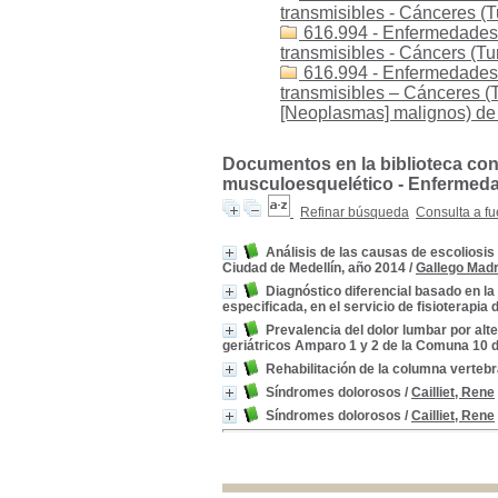
transmisibles - Cánceres 
616.994 - Enfermedades 
transmisibles - Cáncers (
616.994 - Enfermedades
transmisibles – Cánceres 
[Neoplasmas] malignos) de 
Documentos en la biblioteca con
musculoesquelético - Enfermeda
Refinar búsqueda
Consulta a fu
Análisis de las causas de escoliosis
Ciudad de Medellín, año 2014
/
Gallego Madr
Diagnóstico diferencial basado en la 
especificada, en el servicio de fisioterapia
Prevalencia del dolor lumbar por alt
geriátricos Amparo 1 y 2 de la Comuna 10 d
Rehabilitación de la columna vertebr
Síndromes dolorosos
/
Cailliet, Rene
Síndromes dolorosos
/
Cailliet, Rene