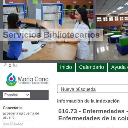
Servicios Bibliotecarios
A-
A
A+
Inicio
Calendario
Ayuda 
Nueva búsqueda
Información de la indexación
Conectarse
616.73 - Enfermedades 
acceder a su cuenta de
Enfermedades de la co
usuario