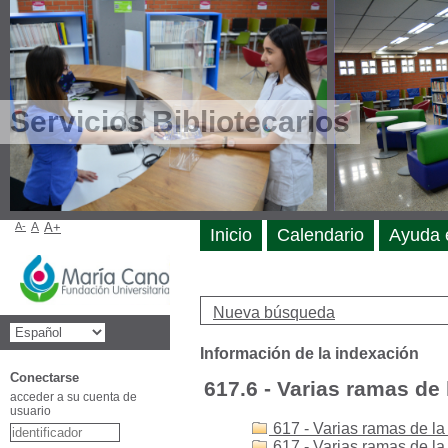
Servicios Bibliotecarios
A-
A
A+
Inicio
Calendario
Ayuda 
Nueva búsqueda
Información de la indexación
Conectarse
617.6 - Varias ramas de
acceder a su cuenta de
usuario
617 - Varias ramas de la
617 - Varias ramas de l