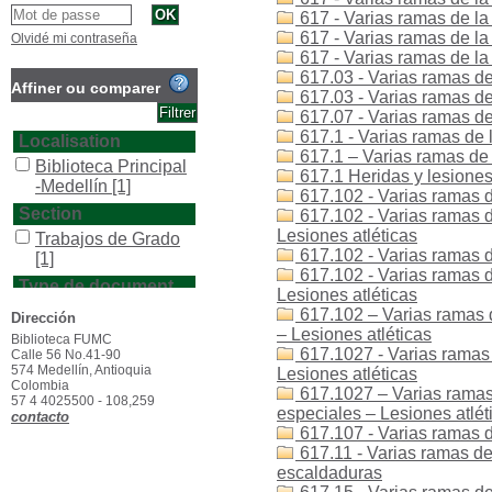
617 - Varias ramas de la 
617 - Varias ramas de la
Olvidé mi contraseña
617 - Varias ramas de l
617.03 - Varias ramas de
Affiner ou comparer
617.03 - Varias ramas de
617.07 - Varias ramas de
617.1 - Varias ramas de 
Localisation
617.1 – Varias ramas de 
Biblioteca Principal
617.1 Heridas y lesiones 
-Medellín
[1]
617.102 - Varias ramas de
Section
617.102 - Varias ramas d
Lesiones atléticas
Trabajos de Grado
617.102 - Varias ramas d
[1]
617.102 - Varias ramas d
Type de document
Lesiones atléticas
texto impreso
[1]
617.102 – Varias ramas d
Dirección
– Lesiones atléticas
Biblioteca FUMC
617.1027 - Varias ramas 
Calle 56 No.41-90
574 Medellín, Antioquia
Lesiones atléticas
Colombia
617.1027 – Varias ramas 
57 4 4025500 - 108,259
especiales – Lesiones atlét
contacto
617.107 - Varias ramas d
617.11 - Varias ramas de
escaldaduras