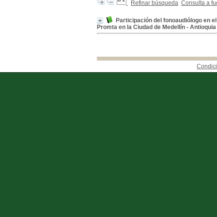
Refinar búsqueda
Consulta a fu
Participación del fonoaudiólogo en e
Promta en la Ciudad de Medellín - Antioquia
Condici