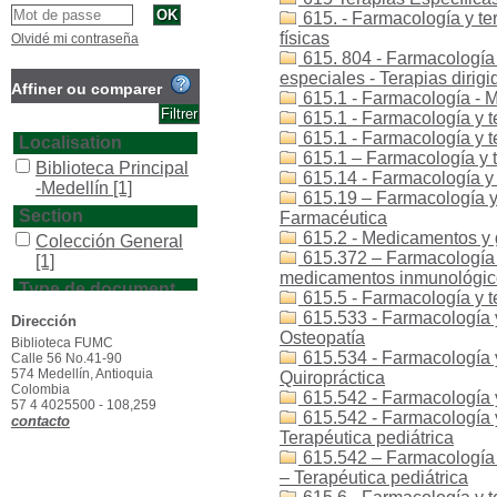
615. - Farmacología y ter
físicas
Olvidé mi contraseña
615. 804 - Farmacología y
especiales - Terapias dirigi
Affiner ou comparer
615.1 - Farmacología - 
615.1 - Farmacología y 
615.1 - Farmacología y t
Localisation
615.1 – Farmacología y 
Biblioteca Principal
615.14 - Farmacología y 
-Medellín
[1]
615.19 – Farmacología y
Section
Farmacéutica
615.2 - Medicamentos y 
Colección General
615.372 – Farmacología 
[1]
medicamentos inmunológico
Type de document
615.5 - Farmacología y t
texto impreso
[1]
615.533 - Farmacología y
Dirección
Osteopatía
Biblioteca FUMC
615.534 - Farmacología y
Calle 56 No.41-90
574 Medellín, Antioquia
Quiropráctica
Colombia
615.542 - Farmacología y 
57 4 4025500 - 108,259
615.542 - Farmacología y 
contacto
Terapéutica pediátrica
615.542 – Farmacología y 
– Terapéutica pediátrica