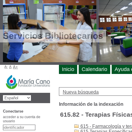
Servicios Bibliotecarios
A-
A
A+
Inicio
Calendario
Ayuda 
Nueva búsqueda
Información de la indexación
Conectarse
615.82 - Terapias Física
acceder a su cuenta de
usuario
615 - Farmacología y ter
615 Terapias Específicas