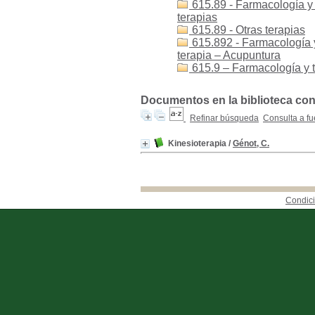
615.89 - Farmacología y t
terapias
615.89 - Otras terapias
615.892 - Farmacología y 
terapia – Acupuntura
615.9 – Farmacología y t
Documentos en la biblioteca con l
Refinar búsqueda
Consulta a fu
Kinesioterapia
/
Génot, C.
Condici