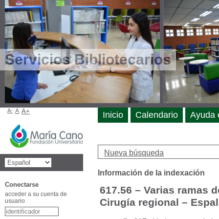
Servicios Bibliotecarios
A-
A
A+
Inicio
Calendario
Ayuda 
Nueva búsqueda
Información de la indexación
Conectarse
617.56 – Varias ramas d
acceder a su cuenta de
Cirugía regional – Espa
usuario