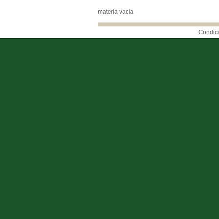
materia vacía
Condici