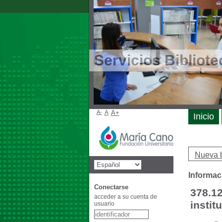
Servicios Bibliote
A-
A
A+
Inicio
Nueva 
Informac
Conectarse
378.12
acceder a su cuenta de
instit
usuario