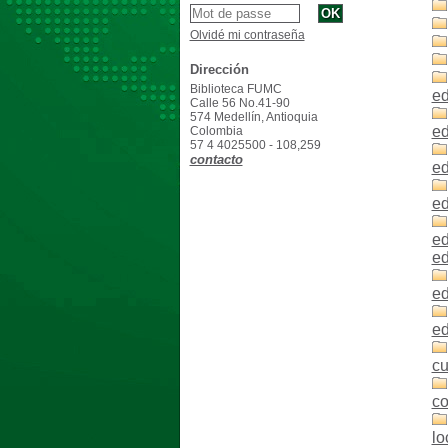
Olvidé mi contraseña
Dirección
Biblioteca FUMC
ed
Calle 56 No.41-90
574 Medellín, Antioquia
ed
Colombia
57 4 4025500 - 108,259
contacto
ed
ed
ed
ed
ed
ed
cu
co
lo