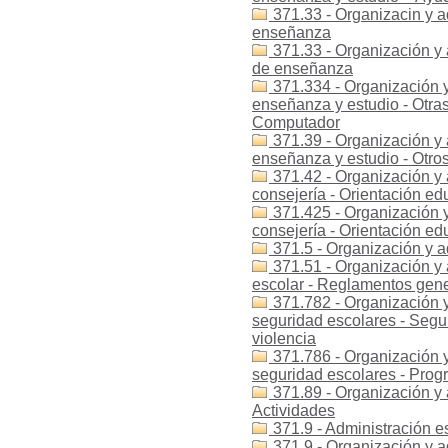
371.33 - Organizacin y a
enseñanza
371.33 - Organización y
de enseñanza
371.334 - Organización y
enseñanza y estudio - Otra
Computador
371.39 - Organización y 
enseñanza y estudio - Otro
371.42 - Organización y 
consejería - Orientación ed
371.425 - Organización y
consejería - Orientación ed
371.5 - Organización y a
371.51 - Organización y 
escolar - Reglamentos gener
371.782 - Organización y
seguridad escolares - Segur
violencia
371.786 - Organización y
seguridad escolares - Prog
371.89 - Organización y a
Actividades
371.9 - Administración e
371.9 - Organización y a