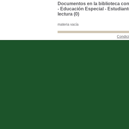
Documentos en la biblioteca con 
- Educación Especial - Estudiant
lectura (0)
materia vacía
Condici