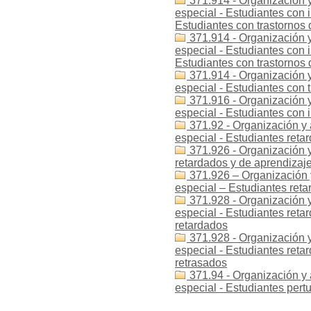
371.914 - Organización y
especial - Estudiantes con i
Estudiantes con trastornos 
371.914 - Organización y
especial - Estudiantes con i
Estudiantes con trastornos 
371.914 - Organización y
especial - Estudiantes con t
371.916 - Organización y
especial - Estudiantes con
371.92 - Organización y 
especial - Estudiantes reta
371.926 - Organización y
retardados y de aprendizaje
371.926 – Organización 
especial – Estudiantes reta
371.928 - Organización y
especial - Estudiantes reta
retardados
371.928 - Organización y
especial - Estudiantes reta
retrasados
371.94 - Organización y 
especial - Estudiantes per