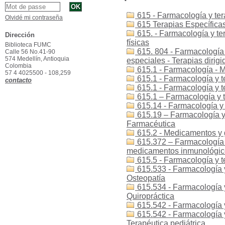
615 - Farmacología y ter
Olvidé mi contraseña
615 Terapias Específicas
615. - Farmacología y ter
Dirección
físicas
Biblioteca FUMC
615. 804 - Farmacología y
Calle 56 No.41-90
574 Medellín, Antioquia
especiales - Terapias dirigi
Colombia
615.1 - Farmacología - 
57 4 4025500 - 108,259
615.1 - Farmacología y 
contacto
615.1 - Farmacología y t
615.1 – Farmacología y 
615.14 - Farmacología y 
615.19 – Farmacología y
Farmacéutica
615.2 - Medicamentos y 
615.372 – Farmacología 
medicamentos inmunológico
615.5 - Farmacología y t
615.533 - Farmacología y
Osteopatía
615.534 - Farmacología y
Quiropráctica
615.542 - Farmacología y 
615.542 - Farmacología y 
Terapéutica pediátrica