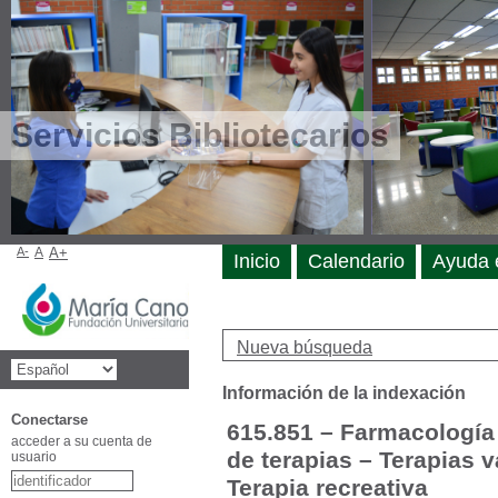
Servicios Bibliotecarios
A-
A
A+
Inicio
Calendario
Ayuda 
Nueva búsqueda
Información de la indexación
Conectarse
615.851 – Farmacología 
acceder a su cuenta de
de terapias – Terapias 
usuario
Terapia recreativa