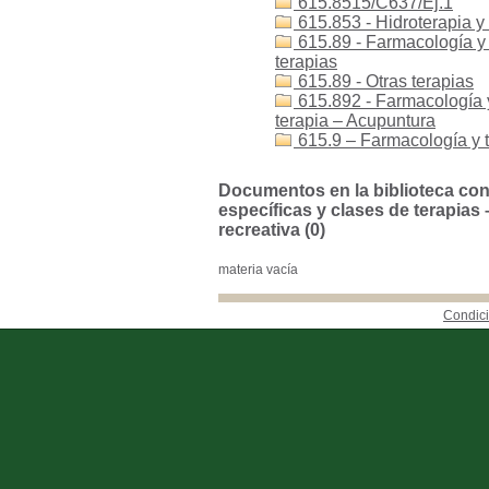
615.8515/C637/Ej.1
615.853 - Hidroterapia y
615.89 - Farmacología y t
terapias
615.89 - Otras terapias
615.892 - Farmacología y 
terapia – Acupuntura
615.9 – Farmacología y t
Documentos en la biblioteca con 
específicas y clases de terapias
recreativa (0)
materia vacía
Condici