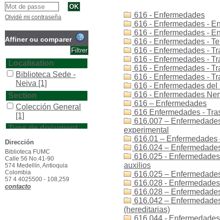
616 - Enfermedades
Olvidé mi contraseña
616 - Enfermedades - E
616 - Enfermedades - E
Affiner ou comparer
616 - Enfermedades - Ter
616 - Enfermedades - Tra
616 - Enfermedades - Tra
Localisation
616 - Enfermedades - Tr
Biblioteca Sede -
616 - Enfermedades - Tr
Neiva
[1]
616 - Enfermedades del 
616 - Enfermedades Nerv
Section
616 – Enfermedades
Colección General
616 Enfermedades - Tras
[1]
616.007 – Enfermedades 
Type de document
experimental
616.01 – Enfermedades 
texto impreso
[1]
Dirección
616.024 – Enfermedades 
Biblioteca FUMC
616.025 - Enfermedades 
Calle 56 No.41-90
auxilios
574 Medellín, Antioquia
Colombia
616.025 – Enfermedades
57 4 4025500 - 108,259
616.028 - Enfermedades 
contacto
616.028 – Enfermedades 
616.042 – Enfermedades
(hereditarias)
616.044 - Enfermedades