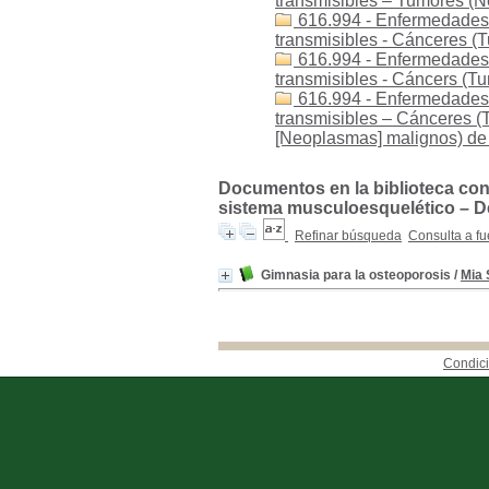
transmisibles – Tumores (
616.994 - Enfermedades 
transmisibles - Cánceres 
616.994 - Enfermedades 
transmisibles - Cáncers (
616.994 - Enfermedades
transmisibles – Cánceres 
[Neoplasmas] malignos) de 
Documentos en la biblioteca con
sistema musculoesquelético – De
Refinar búsqueda
Consulta a fu
Gimnasia para la osteoporosis
/
Mia 
Condici