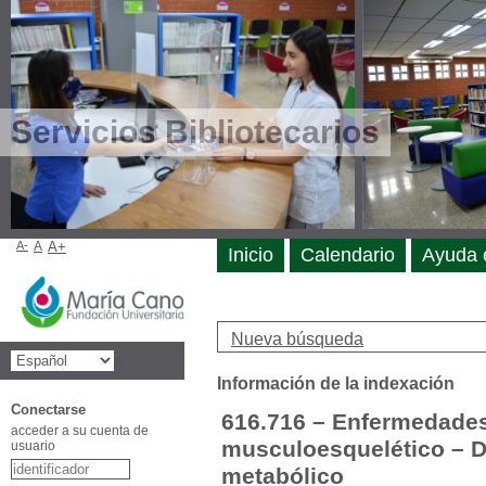
Servicios Bibliotecarios
A-
A
A+
Inicio
Calendario
Ayuda 
Nueva búsqueda
Información de la indexación
Conectarse
616.716 – Enfermedades
acceder a su cuenta de
musculoesquelético – D
usuario
metabólico