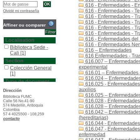
616 - Enfermedades - E
616 - Enfermedades - Ter
Olvidé mi contraseña
616 - Enfermedades - Tra
616 - Enfermedades - Tra
Affiner ou comparer
616 - Enfermedades - Tr
616 - Enfermedades - Tr
616 - Enfermedades del 
Localisation
616 - Enfermedades Nerv
Biblioteca Sede -
616 – Enfermedades
Cali
[1]
616 Enfermedades - Tras
Section
616.007 – Enfermedades 
experimental
Colección General
616.01 – Enfermedades 
[1]
616.024 – Enfermedades 
Type de document
616.025 - Enfermedades 
texto impreso
[1]
auxilios
Dirección
616.025 – Enfermedades
Biblioteca FUMC
616.028 - Enfermedades 
Calle 56 No.41-90
574 Medellín, Antioquia
616.028 – Enfermedades 
Colombia
616.042 – Enfermedades
57 4 4025500 - 108,259
(hereditarias)
contacto
616.044 - Enfermedades
616.047 - Enfermedades 
enfermedad