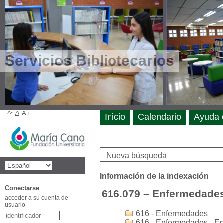
Servicios Bibliotecarios
A-
A
A+
Inicio
Calendario
Ayuda 
Nueva búsqueda
Información de la indexación
Conectarse
616.079 – Enfermedades
acceder a su cuenta de
usuario
616 - Enfermedades
616 - Enfermedades - E