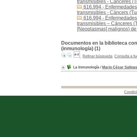
transmisibles - Cánceres 
616.994 - Enfermedades 
transmisibles - Cáncers (
616.994 - Enfermedades
transmisibles – Cánceres 
[Neoplasmas] malignos) de 
Documentos en la biblioteca con
(inmunología) (1)
Refinar búsqueda
Consulta a fu
La Inmunología
/
Mario César Salina
Condici