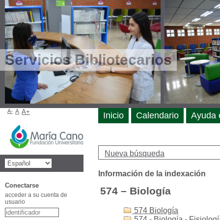
Servicios Bibliotecarios
A-
A
A+
Inicio
Calendario
Ayuda 
Nueva búsqueda
Información de la indexación
Conectarse
574 – Biología
acceder a su cuenta de
usuario
574 Biología
574 - Biología - Fisiolog