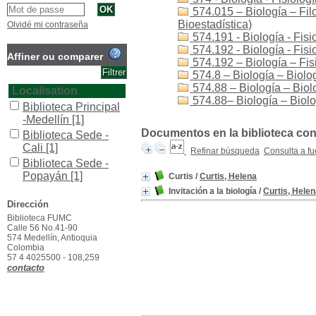
574.015 – Biología – Filo
Bioestadística)
Olvidé mi contraseña
574.191 - Biología - Fisio
574.192 - Biología - Fisi
Affiner ou comparer
574.192 – Biología – Fisi
574.8 – Biología – Biologí
574.88 – Biología – Biolo
Localisation
574.88– Biología – Biolog
Biblioteca Principal
-Medellín
[1]
Documentos en la biblioteca con l
Biblioteca Sede -
Cali
[1]
Refinar búsqueda
Consulta a fu
Biblioteca Sede -
Popayán
[1]
Curtis
/
Curtis, Helena
Invitación a la biología
/
Curtis, Hele
Section
Dirección
Colección General
Biblioteca FUMC
[2]
Calle 56 No.41-90
574 Medellín, Antioquia
Type de document
Colombia
texto impreso
[2]
57 4 4025500 - 108,259
contacto