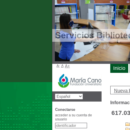
Servicios Bibliote
A-
A
A+
Inicio
Nueva 
Informac
Conectarse
617.03
acceder a su cuenta de
usuario