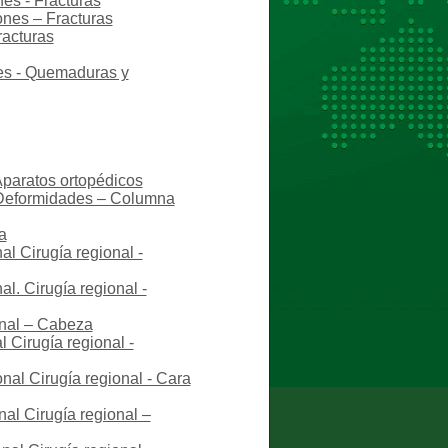
nes - Fracturas
ones – Fracturas
racturas
nes - Quemaduras y
Aparatos ortopédicos
– Deformidades – Columna
a
al Cirugía regional -
l. Cirugía regional -
onal – Cabeza
 Cirugía regional -
nal Cirugía regional - Cara
al Cirugía regional –