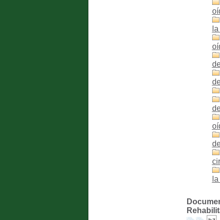
oí
la
oí
de
de
de
oí
de
ci
la
Documento
Rehabilit