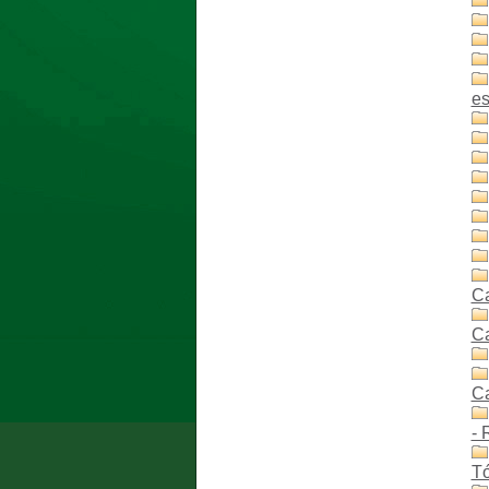
es
C
C
C
- 
Tó