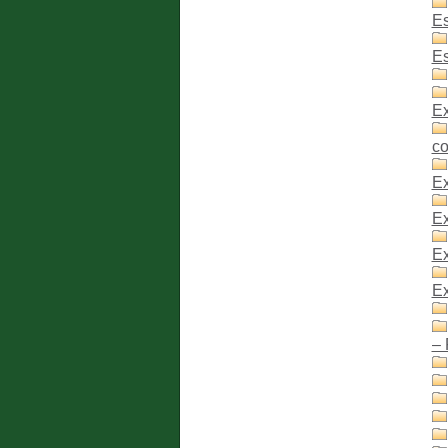
E
Es
Ex
c
Ex
Ex
Ex
Ex
– 