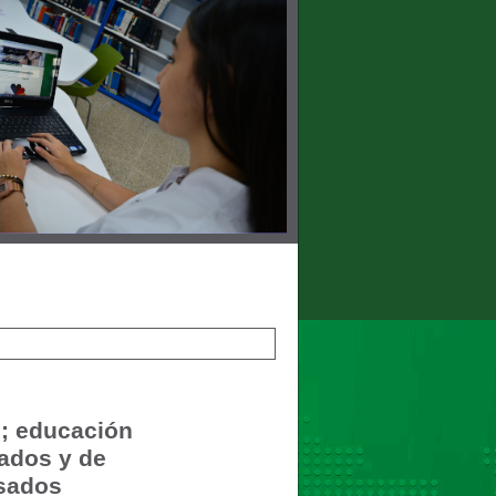
s; educación
dados y de
asados