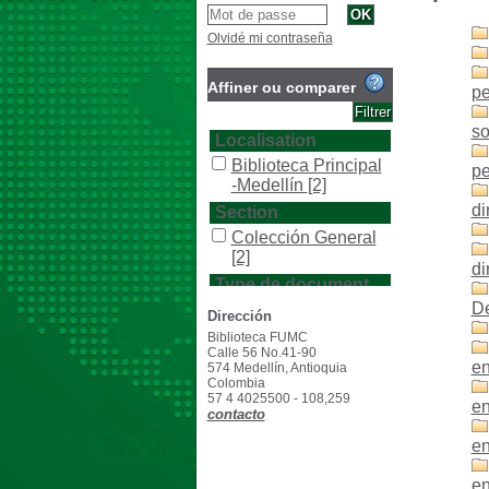
Olvidé mi contraseña
Affiner ou comparer
pe
so
Localisation
Biblioteca Principal
pe
-Medellín
[2]
di
Section
Colección General
[2]
di
Type de document
De
texto impreso
[2]
Dirección
Biblioteca FUMC
Calle 56 No.41-90
en
574 Medellín, Antioquia
Colombia
57 4 4025500 - 108,259
en
contacto
en
en