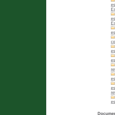
es
Es
es
Es
es
co
es
es
re
es
es
re
es
Document