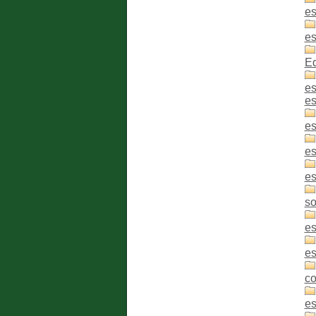
es
es
Ed
es
es
es
es
es
so
es
es
co
es