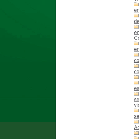
e
d
en
C
en
co
co
es
se
vi
se
Ac