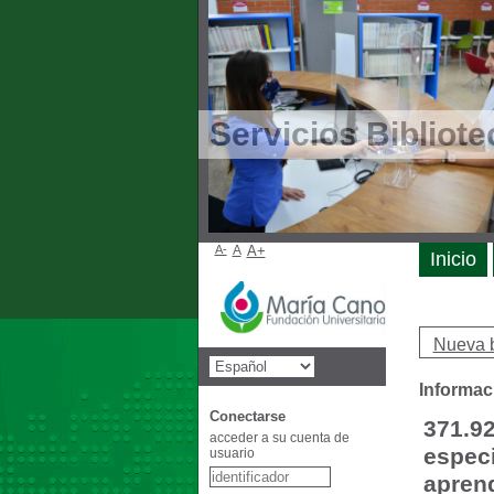
Servicios Bibliote
A-
A
A+
Inicio
Nueva 
Informac
Conectarse
371.92
acceder a su cuenta de
especi
usuario
aprend