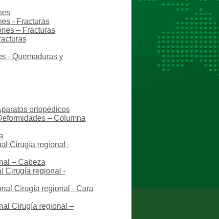
nes
nes - Fracturas
ones – Fracturas
racturas
nes - Quemaduras y
Aparatos ortopédicos
– Deformidades – Columna
a
al Cirugía regional -
onal – Cabeza
 Cirugía regional -
nal Cirugía regional - Cara
al Cirugía regional –