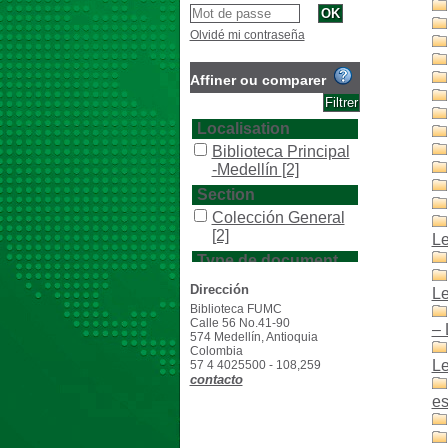
Olvidé mi contraseña
Affiner ou comparer
Localisation
Biblioteca Principal
-Medellín
[2]
Section
Colección General
[2]
Le
Type de document
texto impreso
[2]
Dirección
Le
Biblioteca FUMC
Calle 56 No.41-90
– 
574 Medellín, Antioquia
Colombia
Le
57 4 4025500 - 108,259
contacto
es