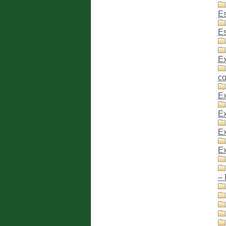
E
Es
Ex
c
Ex
Ex
Ex
Ex
– 