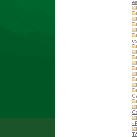
es
es
C
C
- 
Tó