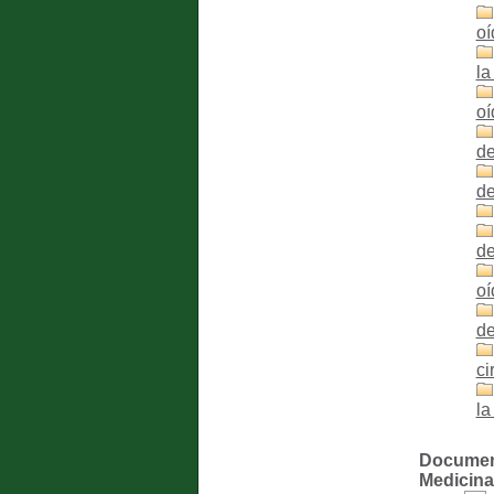
oí
la
oí
de
de
de
oí
de
ci
la
Documento
Medicina 