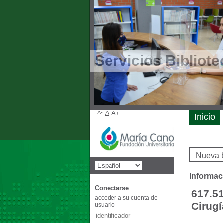
Servicios Bibliote
A-
A
A+
Inicio
Nueva 
Informac
Conectarse
617.51
acceder a su cuenta de
Cirugí
usuario