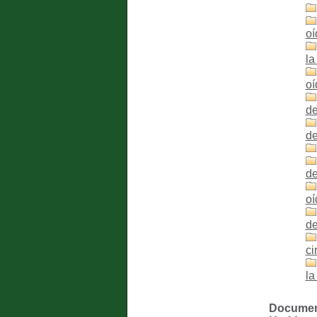
oí
la
oí
de
de
de
oí
de
ci
la
Documento