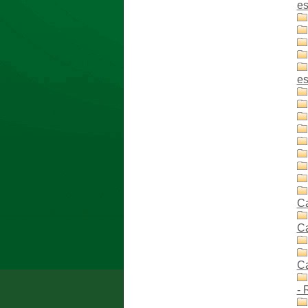
es
es
C
C
C
- 