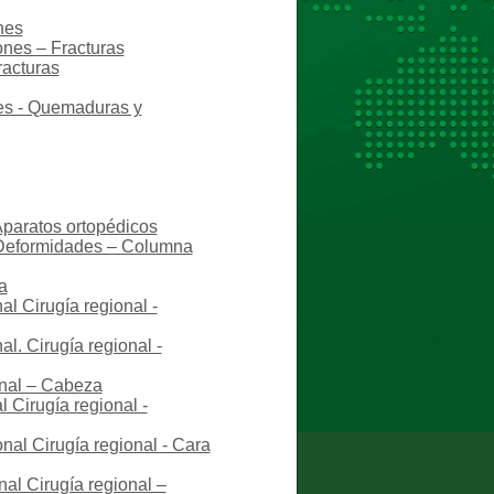
nes
ones – Fracturas
racturas
nes - Quemaduras y
Aparatos ortopédicos
– Deformidades – Columna
a
al Cirugía regional -
l. Cirugía regional -
onal – Cabeza
 Cirugía regional -
nal Cirugía regional - Cara
al Cirugía regional –