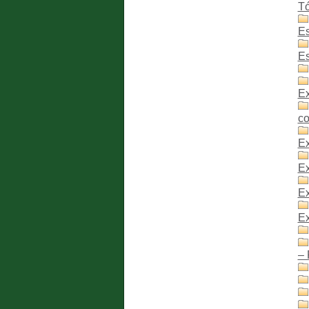
Tó
E
Es
Ex
c
Ex
Ex
Ex
Ex
– 