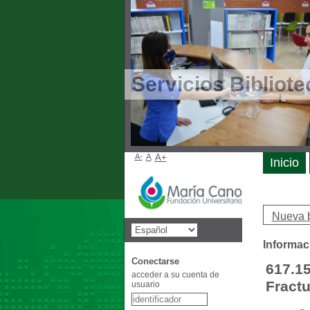
Servicios Bibliote
A-
A
A+
Inicio
Nueva 
Informac
Conectarse
617.15
acceder a su cuenta de
Fract
usuario