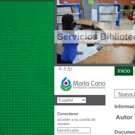
Servicios Bibliote
A-
A
A+
Inicio
Nueva 
Informac
Conectarse
Autor 
acceder a su cuenta de
usuario
Document