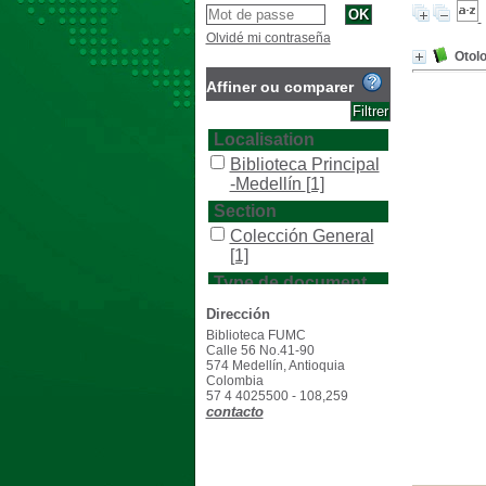
Olvidé mi contraseña
Otolo
Affiner ou comparer
Localisation
Biblioteca Principal
-Medellín
[1]
Section
Colección General
[1]
Type de document
texto impreso
[1]
Dirección
Biblioteca FUMC
Calle 56 No.41-90
574 Medellín, Antioquia
Colombia
57 4 4025500 - 108,259
contacto