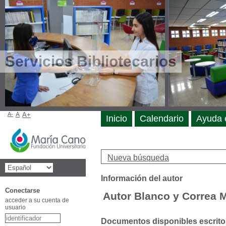
Servicios Bibliotecarios
A-
A
A+
Inicio
Calendario
Ayuda 
Nueva búsqueda
Información del autor
Conectarse
Autor Blanco y Correa 
acceder a su cuenta de
usuario
Documentos disponibles escritos