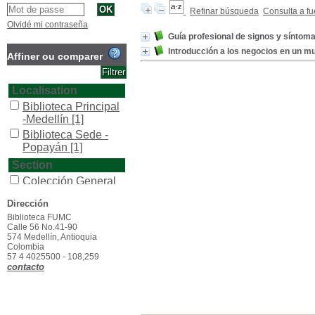
Refinar búsqueda
Consulta a fu
Olvidé mi contraseña
Guía profesional de signos y síntom
Introducción a los negocios en un 
Affiner ou comparer
Localisation
Biblioteca Principal
-Medellín
[1]
Biblioteca Sede -
Popayán
[1]
Section
Colección General
[2]
Dirección
Type de document
Biblioteca FUMC
texto impreso
[2]
Calle 56 No.41-90
574 Medellín, Antioquia
Colombia
57 4 4025500 - 108,259
contacto