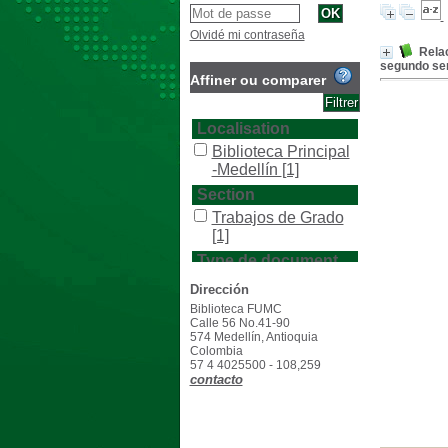
Olvidé mi contraseña
Relac
segundo se
Affiner ou comparer
Localisation
Biblioteca Principal
-Medellín
[1]
Section
Trabajos de Grado
[1]
Type de document
texto impreso
[1]
Dirección
Biblioteca FUMC
Calle 56 No.41-90
574 Medellín, Antioquia
Colombia
57 4 4025500 - 108,259
contacto