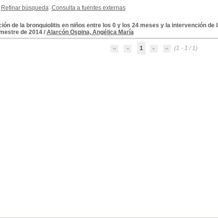
Refinar búsqueda
Consulta a fuentes externas
ión de la bronquiolitis en niños entre los 0 y los 24 meses y la intervención de 
mestre de 2014
/
Alarcón Ospina, Angélica María
1
(1 - 1 / 1)